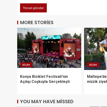
MORE STORIES
BILIM
BILIM
Konya Bisiklet Festivali’nin
Maltepe’de,
Açılışı Coşkuyla Gerçekleşti
müzik ziyaf
YOU MAY HAVE MISSED