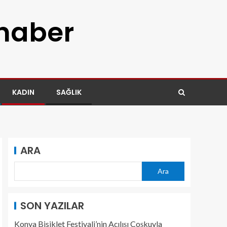
 haber
KADIN
SAĞLIK
ARA
Ara
SON YAZILAR
Konya Bisiklet Festivali’nin Açılışı Coşkuyla