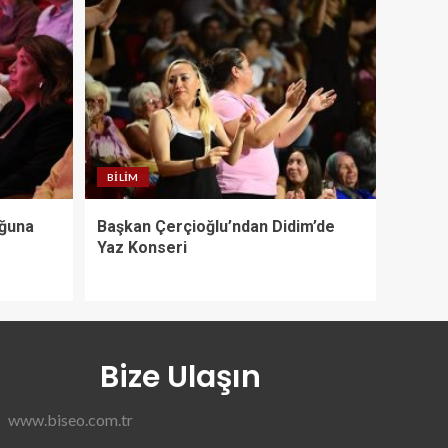
BILIM
uğuna
Başkan Çerçioğlu’ndan Didim’de
Yaz Konseri
Bize Ulaşın
www.biseo.com.tr