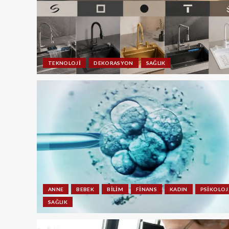
TEKNOLOJI
DEKORASYON
SAĞLIK
ANNE
BEBEK
BILIM
FINANS
KADIN
PSIKOLOJ
SAĞLIK