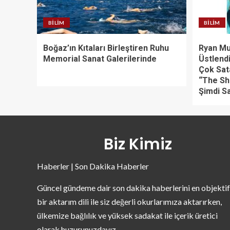
BILIM
BILIM
Boğaz’ın Kıtaları Birleştiren Ruhu
Ryan Mur
Memorial Sanat Galerilerinde
Üstlendi
Çok Sat
“The Sha
Şimdi S
Biz Kimiz
Haberler | Son Dakika Haberler
Güncel gündeme dair son dakika haberlerini en objektif
bir aktarım dili ile siz değerli okurlarımıza aktarırken,
ülkemize bağlılık ve yüksek sadakat ile içerik üretici
olarak huzurunuzdayız.