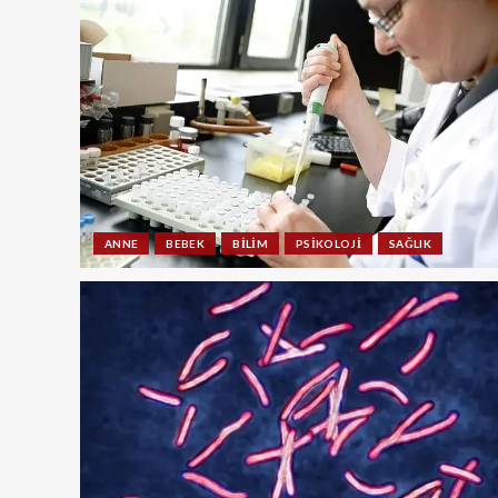
ANNE
BEBEK
BILIM
PSIKOLOJI
SAĞLIK