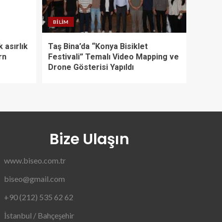
BILIM
 asırlık
Taş Bina’da “Konya Bisiklet
rn
Festivali” Temalı Video Mapping ve
Drone Gösterisi Yapıldı
Bize Ulaşın
www.biseo.com.tr
biseo@gmail.com
+90 (212) 535 62 62
İstanbul / Bahçeşehir