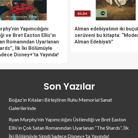
BILIM
phy’nin Yapımcılığını
Alman edebiyatının iki buçuk
ği ve Bret Easton Ellis’ın
serüveni bu kitapta: “Mode
an Romanından Uyarlanan
Alman Edebiyatı”
rds”, İlk İki Bölümüyle
adece Disney+’ta Yayında!
Son Yazılar
Boğaz’ın Kıtaları Birleştiren Ruhu Memorial Sanat
Galerilerinde
Ryan Murphy’nin Yapımcılığını Üstlendiği ve Bret Easton
Ellis’ın Çok Satan Romanından Uyarlanan “The Shards”, İlk
İki Bölümüyle Şimdi Sadece Disney+’ta Yayında!