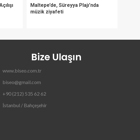
Açılışı
Maltepe’de, Süreyya Plajı’nda
müzik ziyafeti
Bize Ulaşın
www.biseo.com.tr
biseo@gmail.com
+90 (212) 535 62 62
İstanbul / Bahçeşehir