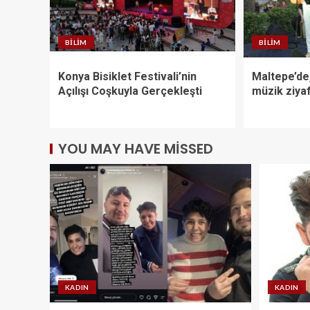
BILIM
BILIM
Konya Bisiklet Festivali’nin
Maltepe’de,
Açılışı Coşkuyla Gerçekleşti
müzik ziyaf
YOU MAY HAVE MISSED
KADIN
KADIN