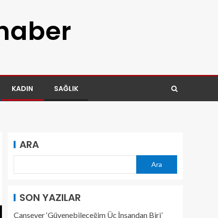
 haber
KADIN
SAĞLIK
ARA
Ara
SON YAZILAR
Cansever ‘Güvenebileceğim Üç İnsandan Biri’