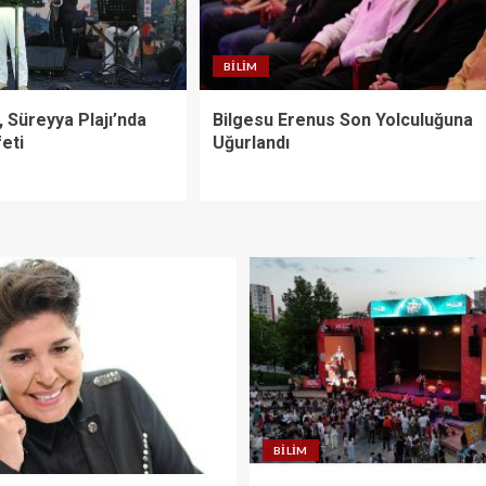
BILIM
 Süreyya Plajı’nda
Bilgesu Erenus Son Yolculuğuna
eti
Uğurlandı
BILIM