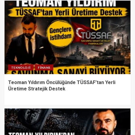
TEKNOLOJI
FINANS
Teoman Yıldırım Öncülüğünde TÜSSAF’tan Yerli
Üretime Stratejik Destek