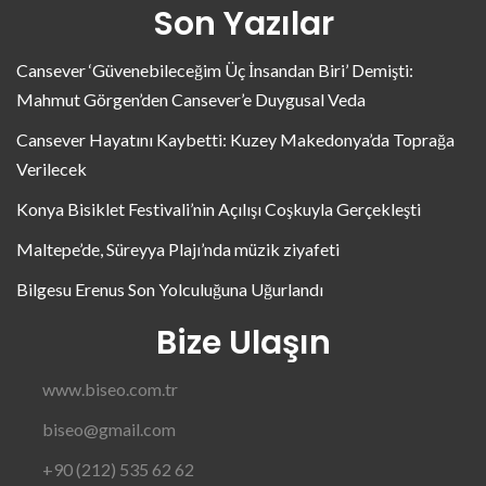
Son Yazılar
Cansever ‘Güvenebileceğim Üç İnsandan Biri’ Demişti:
Mahmut Görgen’den Cansever’e Duygusal Veda
Cansever Hayatını Kaybetti: Kuzey Makedonya’da Toprağa
Verilecek
Konya Bisiklet Festivali’nin Açılışı Coşkuyla Gerçekleşti
Maltepe’de, Süreyya Plajı’nda müzik ziyafeti
Bilgesu Erenus Son Yolculuğuna Uğurlandı
Bize Ulaşın
www.biseo.com.tr
biseo@gmail.com
+90 (212) 535 62 62