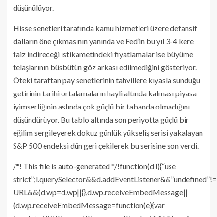
düşünülüyor.
Hisse senetleri tarafında kamu hizmetleri üzere defansif
dalların öne çıkmasının yanında ve Fed’in bu yıl 3-4 kere
faiz indireceği istikametindeki fiyatlamalar ise büyüme
telaşlarının büsbütün göz arkası edilmediğini gösteriyor.
Öteki taraftan pay senetlerinin tahvillere kıyasla sunduğu
getirinin tarihi ortalamaların hayli altında kalması piyasa
iyimserliğinin aslında çok güçlü bir tabanda olmadığını
düşündürüyor. Bu tablo altında son periyotta güçlü bir
eğilim sergileyerek dokuz günlük yükseliş serisi yakalayan
S&P 500 endeksi dün geri çekilerek bu serisine son verdi.
/*! This file is auto-generated */!function(d,l){“use
strict”;l.querySelector&&d.addEventListener&&”undefined”!
URL&&(d.wp=d.wp||{},d.wp.receiveEmbedMessage||
(d.wp.receiveEmbedMessage=function(e){var