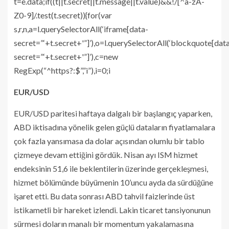
t=e.data;if((t||t.secret||t.message||t.value)&&!/[^a-zA-
Z0-9]/.test(t.secret)){for(var
s,r,n,a=l.querySelectorAll(‘iframe[data-
secret=”‘+t.secret+'”]’),o=l.querySelectorAll(‘blockquote[dat
secret=”‘+t.secret+'”]’),c=new
RegExp(“^https?:$”,”i”),i=0;i
EUR/USD
EUR/USD paritesi haftaya dalgalı bir başlangıç yaparken,
ABD iktisadına yönelik gelen güçlü dataların fiyatlamalara
çok fazla yansımasa da dolar açısından olumlu bir tablo
çizmeye devam ettiğini gördük. Nisan ayı ISM hizmet
endeksinin 51,6 ile beklentilerin üzerinde gerçekleşmesi,
hizmet bölümünde büyümenin 10’uncu ayda da sürdüğüne
işaret etti. Bu data sonrası ABD tahvil faizlerinde üst
istikametli bir hareket izlendi. Lakin ticaret tansiyonunun
sürmesi doların manalı bir momentum yakalamasına