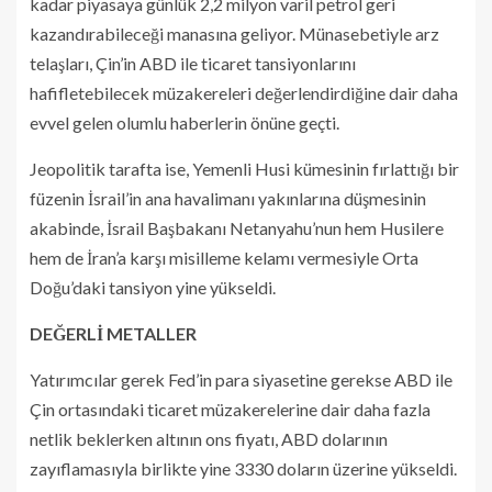
kadar piyasaya günlük 2,2 milyon varil petrol geri
kazandırabileceği manasına geliyor. Münasebetiyle arz
telaşları, Çin’in ABD ile ticaret tansiyonlarını
hafifletebilecek müzakereleri değerlendirdiğine dair daha
evvel gelen olumlu haberlerin önüne geçti.
Jeopolitik tarafta ise, Yemenli Husi kümesinin fırlattığı bir
füzenin İsrail’in ana havalimanı yakınlarına düşmesinin
akabinde, İsrail Başbakanı Netanyahu’nun hem Husilere
hem de İran’a karşı misilleme kelamı vermesiyle Orta
Doğu’daki tansiyon yine yükseldi.
DEĞERLİ METALLER
Yatırımcılar gerek Fed’in para siyasetine gerekse ABD ile
Çin ortasındaki ticaret müzakerelerine dair daha fazla
netlik beklerken altının ons fiyatı, ABD dolarının
zayıflamasıyla birlikte yine 3330 doların üzerine yükseldi.