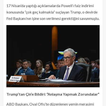
17 Nisan’da yaptığı açıklamalarda Powell’ı faiz indirimi
konusunda “çok geç kalmakla” suçlayan Trump, o devirde
Fed Başkanı’nın işine son verilmesi gerektiğini savunmuştu.
Trump’tan Çin’e Bildiri: “Anlaşma Yapmak Zorundalar”
ABD Başkanı, Oval Ofis’te düzenlenen yemin merasimi