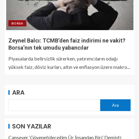
BORSA
Zeynel Balcı: TCMB’den faiz indirimi ne vakit?
Borsa’nın tek umudu yabancılar
Piyasalarda belirsizlik sürerken, yatırımcıların odağı
yüksek faiz, döviz kurları, altın ve enflasyon üzere makro...
ARA
Ara
SON YAZILAR
Cansever ‘Güvenebileceğim Üç İnsandan Biri’ Demişti: