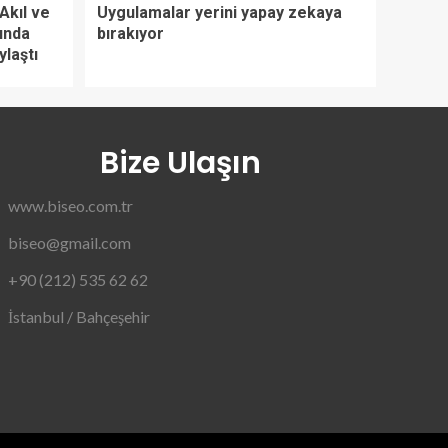
Akıl ve
Uygulamalar yerini yapay zekaya
unda
bırakıyor
laştı
Bize Ulaşın
www.biseo.com.tr
biseo@gmail.com
+90 (212) 535 62 62
İstanbul / Bahçeşehir