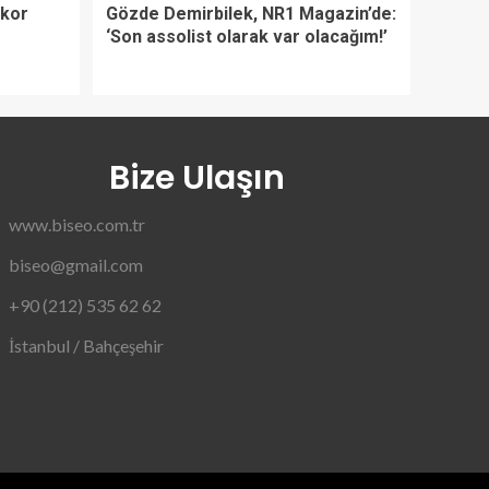
ekor
Gözde Demirbilek, NR1 Magazin’de:
‘Son assolist olarak var olacağım!’
Bize Ulaşın
www.biseo.com.tr
biseo@gmail.com
+90 (212) 535 62 62
İstanbul / Bahçeşehir