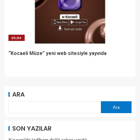
BILIM
“Kocaeli Müze” yeni web sitesiyle yayında
ARA
Ara
SON YAZILAR
Kayseri’de izdiham değil, rekor vardı!