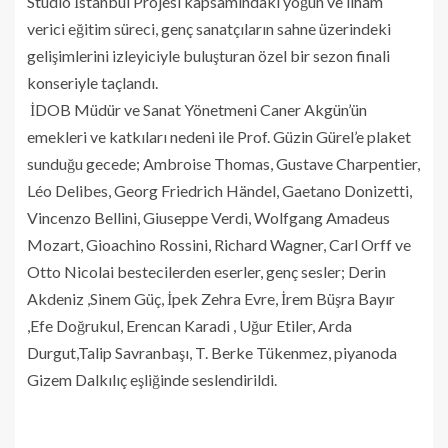
Studio İstanbul Projesi kapsamındaki yoğun ve ilham
verici eğitim süreci, genç sanatçıların sahne üzerindeki
gelişimlerini izleyiciyle buluşturan özel bir sezon finali
konseriyle taçlandı.
İDOB Müdür ve Sanat Yönetmeni Caner Akgün’ün
emekleri ve katkıları nedeni ile Prof. Güzin Gürel’e plaket
sunduğu gecede; Ambroise Thomas, Gustave Charpentier,
Léo Delibes, Georg Friedrich Händel, Gaetano Donizetti,
Vincenzo Bellini, Giuseppe Verdi, Wolfgang Amadeus
Mozart, Gioachino Rossini, Richard Wagner, Carl Orff ve
Otto Nicolai bestecilerden eserler, genç sesler; Derin
Akdeniz ,Sinem Güç, İpek Zehra Evre, İrem Büşra Bayır
,Efe Doğrukul, Erencan Karadi , Uğur Etiler, Arda
Durgut,Talip Savranbaşı, T. Berke Tükenmez, piyanoda
Gizem Dalkılıç eşliğinde seslendirildi.