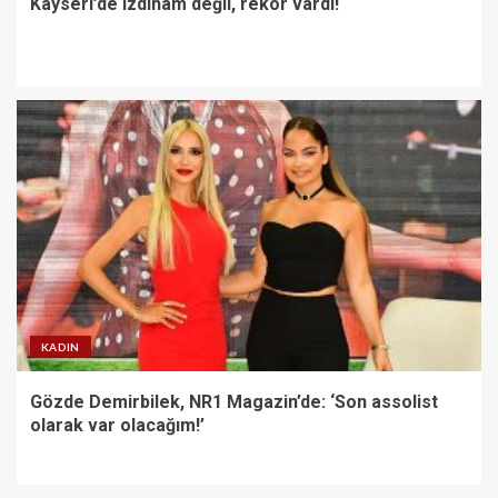
Kayseri’de izdiham değil, rekor vardı!
KADIN
Gözde Demirbilek, NR1 Magazin’de: ‘Son assolist
olarak var olacağım!’