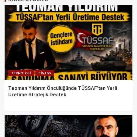
TEKNOLOJI
FINANS
Teoman Yıldırım Öncülüğünde TÜSSAF’tan Yerli
Üretime Stratejik Destek