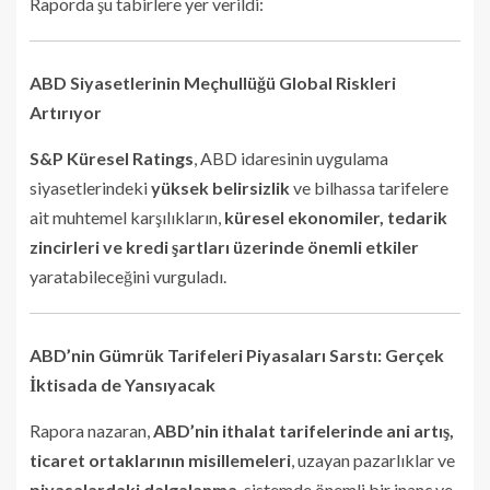
Raporda şu tabirlere yer verildi:
ABD Siyasetlerinin Meçhullüğü Global Riskleri
Artırıyor
S&P Küresel Ratings
, ABD idaresinin uygulama
siyasetlerindeki
yüksek belirsizlik
ve bilhassa tarifelere
ait muhtemel karşılıkların,
küresel ekonomiler, tedarik
zincirleri ve kredi şartları üzerinde önemli etkiler
yaratabileceğini vurguladı.
ABD’nin Gümrük Tarifeleri Piyasaları Sarstı: Gerçek
İktisada de Yansıyacak
Rapora nazaran,
ABD’nin ithalat tarifelerinde ani artış,
ticaret ortaklarının misillemeleri
, uzayan pazarlıklar ve
piyasalardaki dalgalanma
, sistemde önemli bir inanç ve