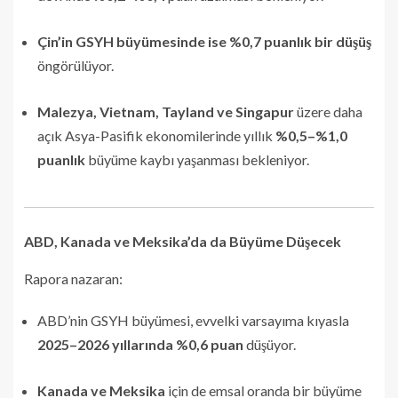
Çin’in GSYH büyümesinde ise %0,7 puanlık bir düşüş
öngörülüyor.
Malezya, Vietnam, Tayland ve Singapur
üzere daha
açık Asya-Pasifik ekonomilerinde yıllık
%0,5–%1,0
puanlık
büyüme kaybı yaşanması bekleniyor.
ABD, Kanada ve Meksika’da da Büyüme Düşecek
Rapora nazaran:
ABD’nin GSYH büyümesi, evvelki varsayıma kıyasla
2025–2026 yıllarında %0,6 puan
düşüyor.
Kanada ve Meksika
için de emsal oranda bir büyüme